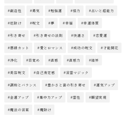
創造性
勇気
勉強運
協力
占いと超能力
厄除け
呪文
夢
幸福
幸運体質
引き寄せ
引き寄せの法則
快適さ
恋愛運
悪縁カット
愛とロマンス
成功の呪文
才能開花
浄化
目覚め
直感
直感力
結界
美容呪文
自己肯定感
言霊マジック
調和とバランス
豊かさと富の引き寄せ
運気アップ
金運アップ
集中力アップ
霊性
願望実現
魔法の言葉
魔除け