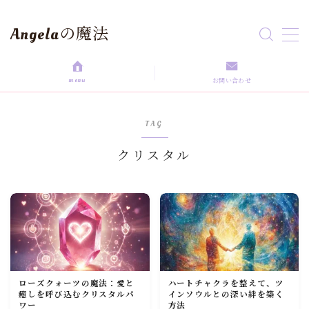
Angelaの魔法
MENU
menu
お問い合わせ
HOME
TAG
aroma magic
クリスタル
Astrology
love magic
Rituals
ローズクォーツの魔法：愛と
ハートチャクラを整えて、ツ
self love
癒しを呼び込むクリスタルパ
インソウルとの深い絆を築く
ワー
方法