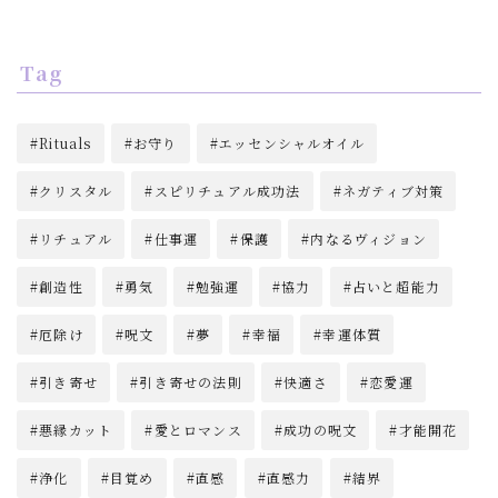
Tag
Rituals
お守り
エッセンシャルオイル
クリスタル
スピリチュアル成功法
ネガティブ対策
リチュアル
仕事運
保護
内なるヴィジョン
創造性
勇気
勉強運
協力
占いと超能力
厄除け
呪文
夢
幸福
幸運体質
引き寄せ
引き寄せの法則
快適さ
恋愛運
悪縁カット
愛とロマンス
成功の呪文
才能開花
浄化
目覚め
直感
直感力
結界