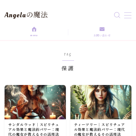
Angelaの魔法
MENU
menu
お問い合わせ
HOME
TAG
aroma magic
保護
Astrology
love magic
Rituals
サンダルウッド｜スピリチュ
ティーツリー｜スピリチュア
self love
アル効果と魔法的パワー：現
ル効果と魔法的パワー：現代
代の魔女が教えるその活用法
の魔女が教えるその活用法