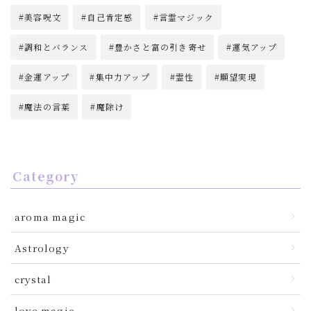
美容呪文
自己肯定感
言霊マジック
調和とバランス
豊かさと富の引き寄せ
運気アップ
金運アップ
集中力アップ
霊性
願望実現
魔法の言葉
魔除け
Category
aroma magic
Astrology
crystal
love magic