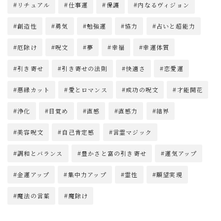
リチュアル
仕事運
保護
内なるヴィジョン
創造性
勇気
勉強運
協力
占いと超能力
厄除け
呪文
夢
幸福
幸運体質
引き寄せ
引き寄せの法則
快適さ
恋愛運
悪縁カット
愛とロマンス
成功の呪文
才能開花
浄化
目覚め
直感
直感力
結界
美容呪文
自己肯定感
言霊マジック
調和とバランス
豊かさと富の引き寄せ
運気アップ
金運アップ
集中力アップ
霊性
願望実現
魔法の言葉
魔除け