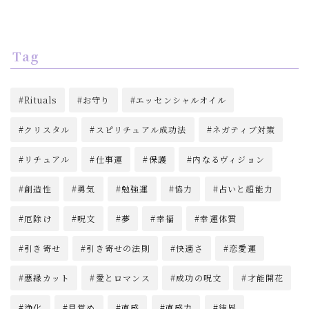
Tag
Rituals
お守り
エッセンシャルオイル
クリスタル
スピリチュアル成功法
ネガティブ対策
リチュアル
仕事運
保護
内なるヴィジョン
創造性
勇気
勉強運
協力
占いと超能力
厄除け
呪文
夢
幸福
幸運体質
引き寄せ
引き寄せの法則
快適さ
恋愛運
悪縁カット
愛とロマンス
成功の呪文
才能開花
浄化
目覚め
直感
直感力
結界