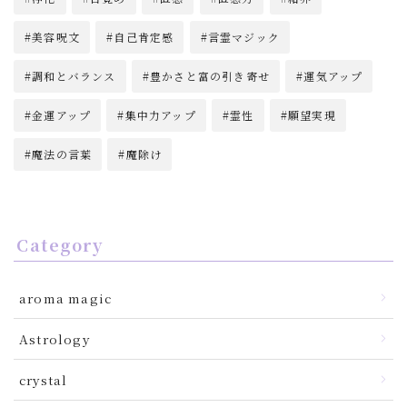
美容呪文
自己肯定感
言霊マジック
調和とバランス
豊かさと富の引き寄せ
運気アップ
金運アップ
集中力アップ
霊性
願望実現
魔法の言葉
魔除け
Category
aroma magic
Astrology
crystal