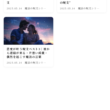
文
の呪文”
soulmate
2025.05.14
魔法の呪文シリー
2025.05.14
魔法の呪文シリー
ズ
ズ
恋愛が叶う呪文ベスト3｜彼か
ら連絡が来る・片思い成就・
偶然を起こす魔法の言葉
2025.05.14
魔法の呪文シリー
ズ