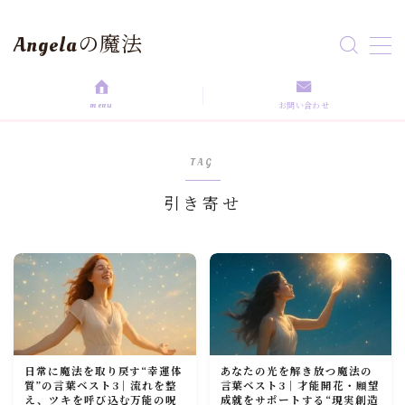
Angelaの魔法
MENU
menu
お問い合わせ
HOME
TAG
aroma magic
引き寄せ
Astrology
love magic
Rituals
日常に魔法を取り戻す“幸運体
あなたの光を解き放つ魔法の
self love
質”の言葉ベスト3｜流れを整
言葉ベスト3｜才能開花・願望
え、ツキを呼び込む万能の呪
成就をサポートする“現実創造