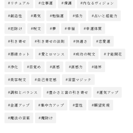
リチュアル
仕事運
保護
内なるヴィジョン
創造性
勇気
勉強運
協力
占いと超能力
厄除け
呪文
夢
幸福
幸運体質
引き寄せ
引き寄せの法則
快適さ
恋愛運
悪縁カット
愛とロマンス
成功の呪文
才能開花
浄化
目覚め
直感
直感力
結界
美容呪文
自己肯定感
言霊マジック
調和とバランス
豊かさと富の引き寄せ
運気アップ
金運アップ
集中力アップ
霊性
願望実現
魔法の言葉
魔除け