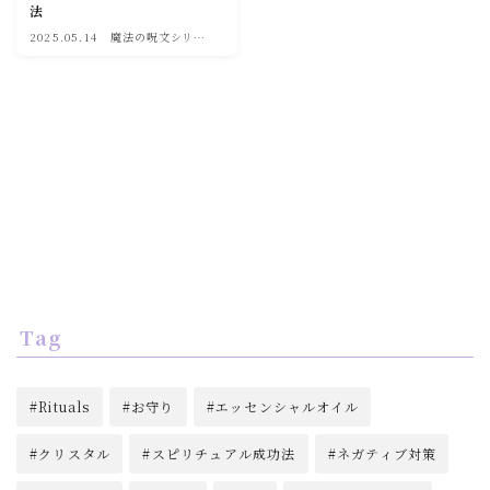
法
soulmate
2025.05.14
魔法の呪文シリー
ズ
Tag
Rituals
お守り
エッセンシャルオイル
クリスタル
スピリチュアル成功法
ネガティブ対策