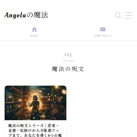
Angelaの魔法
MENU
menu
お問い合わせ
HOME
TAG
aroma magic
魔法の呪文
Astrology
love magic
Rituals
魔法の呪文シリーズ｜恋愛・
self love
金運・厄除けから万能運アッ
プまで、あなたを導く8つの魔