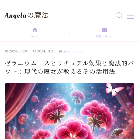
Angelaの魔法
MENU
menu
お問い合わせ
HOME
2024.10.20
2024.10.21
aroma magic
aroma magic
ゼラニウム｜スピリチュアル効果と魔法的パ
ワー：現代の魔女が教えるその活用法
Astrology
love magic
Rituals
self love