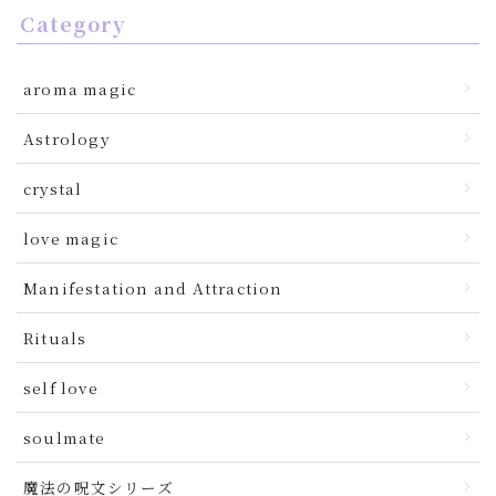
Category
aroma magic
Astrology
crystal
love magic
Manifestation and Attraction
Rituals
self love
soulmate
魔法の呪文シリーズ