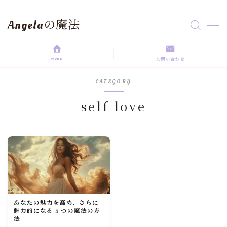
Angelaの魔法
MENU
menu
お問い合わせ
HOME
CATEGORY
aroma magic
self love
Astrology
love magic
Rituals
あなたの魅力を高め、さらに
魅力的になる 5 つの魔法の方
self love
法