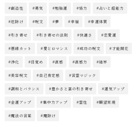
創造性
勇気
勉強運
協力
占いと超能力
厄除け
呪文
夢
幸福
幸運体質
引き寄せ
引き寄せの法則
快適さ
恋愛運
悪縁カット
愛とロマンス
成功の呪文
才能開花
浄化
目覚め
直感
直感力
結界
美容呪文
自己肯定感
言霊マジック
調和とバランス
豊かさと富の引き寄せ
運気アップ
金運アップ
集中力アップ
霊性
願望実現
魔法の言葉
魔除け