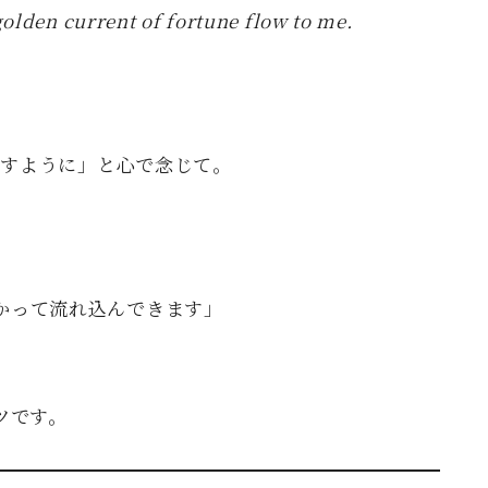
golden current of fortune flow to me.
ますように」と心で念じて。
かって流れ込んできます」
ツです。