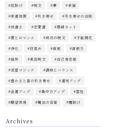
厄除け
呪文
夢
幸福
幸運体質
引き寄せ
引き寄せの法則
快適さ
恋愛運
悪縁カット
愛とロマンス
成功の呪文
才能開花
浄化
目覚め
直感
直感力
結界
美容呪文
自己肯定感
言霊マジック
調和とバランス
豊かさと富の引き寄せ
運気アップ
金運アップ
集中力アップ
霊性
願望実現
魔法の言葉
魔除け
Archives