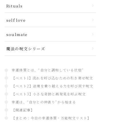
Rituals
self love
soulmate
魔法の呪文シリーズ
幸運体質とは、“自分と調和している状態”
【ベスト1】流れを呼び込むための引き寄せ呪文
【ベスト2】逆境を乗り越える力を呼び戻す呪文
【ベスト3】小さな奇跡と再発見を呼ぶ呪文
幸運は、“自分との仲直り”から始まる
【関連記事】
【まとめ：今日の幸運体質・万能呪文リスト】