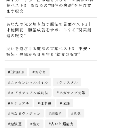
葉ベスト3｜あなたの“知性の魔法”を呼び覚
ます呪文
あなたの光を解き放つ魔法の言葉ベスト3｜
才能開花・願望成就をサポートする“現実創
造の呪文”
災いを遠ざける魔法の言葉ベスト3｜不安・
嫉妬・悪縁から身を守る“結界の呪文”
Rituals
お守り
エッセンシャルオイル
クリスタル
スピリチュアル成功法
ネガティブ対策
リチュアル
仕事運
保護
内なるヴィジョン
創造性
勇気
勉強運
協力
占いと超能力