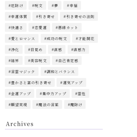
厄除け
呪文
夢
幸福
幸運体質
引き寄せ
引き寄せの法則
快適さ
恋愛運
悪縁カット
愛とロマンス
成功の呪文
才能開花
浄化
目覚め
直感
直感力
結界
美容呪文
自己肯定感
言霊マジック
調和とバランス
豊かさと富の引き寄せ
運気アップ
金運アップ
集中力アップ
霊性
願望実現
魔法の言葉
魔除け
Archives