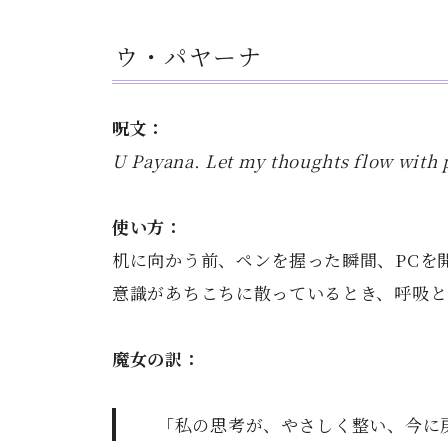
ウ・パヤーナ
呪文：
U Payana. Let my thoughts flow with 
使い方：
机に向かう前、ペンを握った瞬間、PCを
意識があちこちに散っているとき、呼吸と
魔女の訳：
「私の思考が、やさしく整い、今に