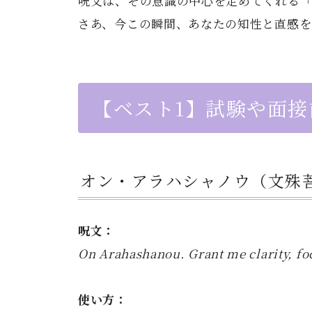
呪文は、その意識の中心を定めてくれる「
さあ、今この瞬間、あなたの知性と直感を
【ベスト1】試験や面
オン・アラハシャノウ（文殊
呪文：
On Arahashanou. Grant me clarity, fo
使い方：