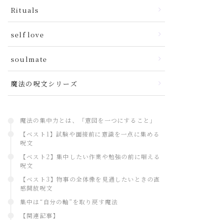
Rituals
self love
soulmate
魔法の呪文シリーズ
魔法の集中力とは、「意図を一つにすること」
【ベスト1】試験や面接前に意識を一点に集める
呪文
【ベスト2】集中したい作業や勉強の前に唱える
呪文
【ベスト3】物事の全体像を見通したいときの直
感開放呪文
集中は“自分の軸”を取り戻す魔法
【関連記事】