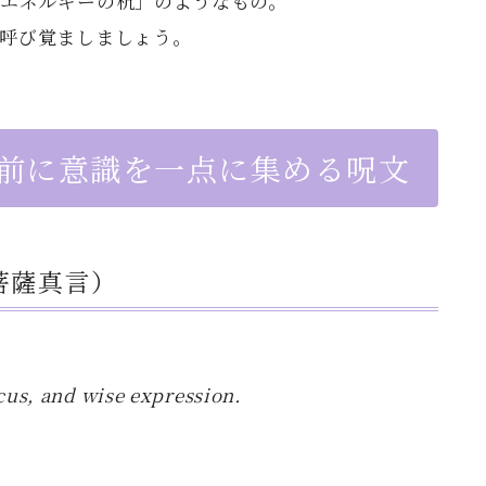
エネルギーの杭」のようなもの。
呼び覚ましましょう。
接前に意識を一点に集める呪文
菩薩真言）
cus, and wise expression.