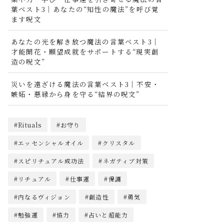
葉ベスト3｜あなたの“知性の魔法”を呼び覚
ます呪文
あなたの光を解き放つ魔法の言葉ベスト3｜
才能開花・願望成就をサポートする“現実創
造の呪文”
災いを遠ざける魔法の言葉ベスト3｜不安・
嫉妬・悪縁から身を守る“結界の呪文”
Rituals
お守り
エッセンシャルオイル
クリスタル
スピリチュアル成功法
ネガティブ対策
リチュアル
仕事運
保護
内なるヴィジョン
創造性
勇気
勉強運
協力
占いと超能力