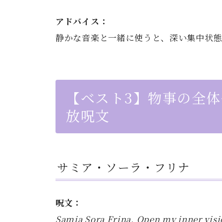
アドバイス：
静かな音楽と一緒に使うと、深い集中状態
【ベスト3】物事の全
放呪文
サミア・ソーラ・フリナ
呪文：
Samia Sora Frina. Open my inner visi