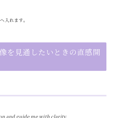
へ入れます。
体像を見通したいときの直感開
on and guide me with clarity.