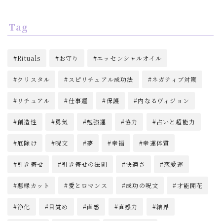
Tag
Rituals
お守り
エッセンシャルオイル
クリスタル
スピリチュアル成功法
ネガティブ対策
リチュアル
仕事運
保護
内なるヴィジョン
創造性
勇気
勉強運
協力
占いと超能力
厄除け
呪文
夢
幸福
幸運体質
引き寄せ
引き寄せの法則
快適さ
恋愛運
悪縁カット
愛とロマンス
成功の呪文
才能開花
浄化
目覚め
直感
直感力
結界