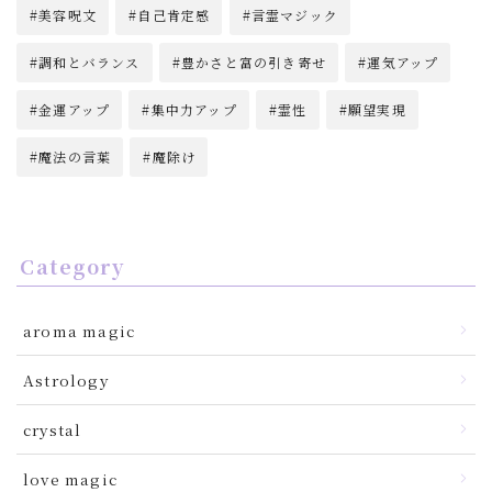
美容呪文
自己肯定感
言霊マジック
調和とバランス
豊かさと富の引き寄せ
運気アップ
金運アップ
集中力アップ
霊性
願望実現
魔法の言葉
魔除け
Category
aroma magic
Astrology
crystal
love magic