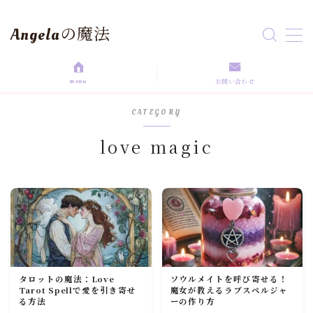
Angelaの魔法
MENU
menu
お問い合わせ
HOME
CATEGORY
aroma magic
love magic
Astrology
love magic
Rituals
タロットの魔法：Love
ソウルメイトを呼び寄せる！
Tarot Spellで愛を引き寄せ
魔女が教えるラブスペルジャ
self love
る方法
ーの作り方