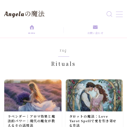
Angelaの魔法
MENU
menu
お問い合わせ
HOME
TAG
aroma magic
Rituals
Astrology
love magic
Rituals
ラベンダー｜アロマ効果と魔
タロットの魔法：Love
self love
法的パワー：現代の魔女が教
Tarot Spellで愛を引き寄せ
えるその活用法
る方法