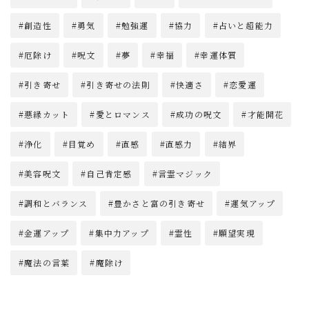
創造性
勇気
勉強運
協力
占いと超能力
厄除け
呪文
夢
幸福
幸運体質
引き寄せ
引き寄せの法則
快適さ
恋愛運
悪縁カット
愛とロマンス
成功の呪文
才能開花
浄化
目覚め
直感
直感力
結界
美容呪文
自己肯定感
言霊マジック
調和とバランス
豊かさと富の引き寄せ
運気アップ
金運アップ
集中力アップ
霊性
願望実現
魔法の言葉
魔除け