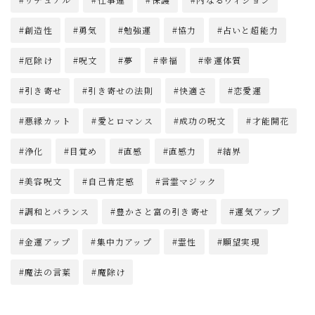
創造性
勇気
勉強運
協力
占いと超能力
厄除け
呪文
夢
幸福
幸運体質
引き寄せ
引き寄せの法則
快適さ
恋愛運
悪縁カット
愛とロマンス
成功の呪文
才能開花
浄化
目覚め
直感
直感力
結界
美容呪文
自己肯定感
言霊マジック
調和とバランス
豊かさと富の引き寄せ
運気アップ
金運アップ
集中力アップ
霊性
願望実現
魔法の言葉
魔除け