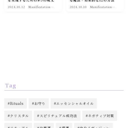
を実現するための8つの呪文
る魔法 - 効果的な12の方法
soulmate
2024.10.12
Manifestation
2024.10.10
Manifestation
and Attraction
and Attraction
Tag
Rituals
お守り
エッセンシャルオイル
クリスタル
スピリチュアル成功法
ネガティブ対策
リチュアル
仕事運
保護
内なるヴィジョン