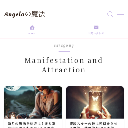
Angelaの魔法
MENU
menu
お問い合わせ
HOME
CATEGORY
aroma magic
Manifestation and
Attraction
Astrology
love magic
Rituals
self love
新月の魔法を味方に！愛と富
既読スルーの彼に連絡をさせ