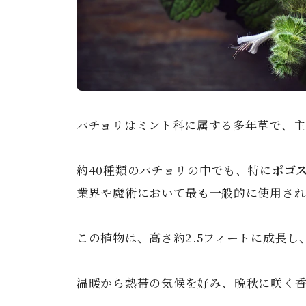
パチョリはミント科に属する多年草で、主
約40種類のパチョリの中でも、特に
ポゴ
業界や魔術において最も一般的に使用され
この植物は、高さ約2.5フィートに成長
温暖から熱帯の気候を好み、晩秋に咲く