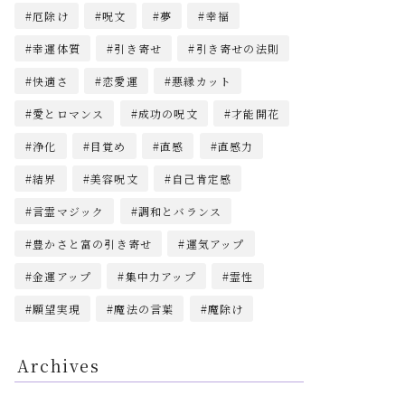
厄除け
呪文
夢
幸福
幸運体質
引き寄せ
引き寄せの法則
快適さ
恋愛運
悪縁カット
愛とロマンス
成功の呪文
才能開花
浄化
目覚め
直感
直感力
結界
美容呪文
自己肯定感
言霊マジック
調和とバランス
豊かさと富の引き寄せ
運気アップ
金運アップ
集中力アップ
霊性
願望実現
魔法の言葉
魔除け
Archives