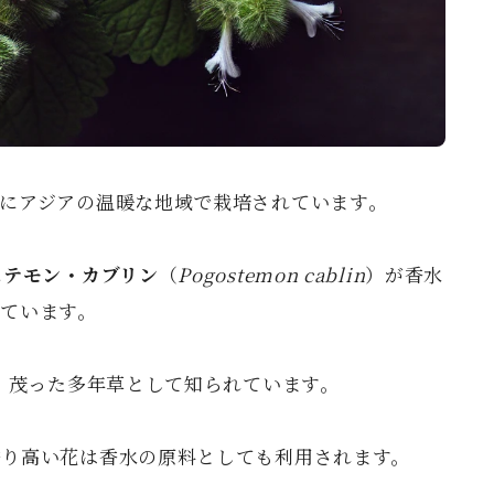
にアジアの温暖な地域で栽培されています。
ステモン・カブリン
（
Pogostemon cablin
）が香水
ています。
し、茂った多年草として知られています。
香り高い花は香水の原料としても利用されます。