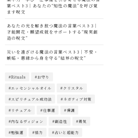
葉ベスト3｜あなたの“知性の魔法”を呼び覚
ます呪文
あなたの光を解き放つ魔法の言葉ベスト3｜
才能開花・願望成就をサポートする“現実創
造の呪文”
災いを遠ざける魔法の言葉ベスト3｜不安・
嫉妬・悪縁から身を守る“結界の呪文”
Rituals
お守り
エッセンシャルオイル
クリスタル
スピリチュアル成功法
ネガティブ対策
リチュアル
仕事運
保護
内なるヴィジョン
創造性
勇気
勉強運
協力
占いと超能力