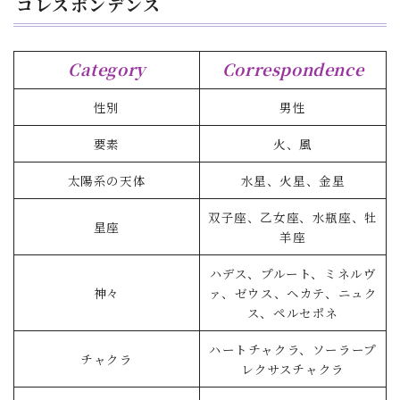
コレスポンデンス
Category
Correspondence
性別
男性
要素
火、風
太陽系の天体
水星、火星、金星
双子座、乙女座、水瓶座、牡
星座
羊座
ハデス、プルート、ミネルヴ
神々
ァ、ゼウス、ヘカテ、ニュク
ス、ペルセポネ
ハートチャクラ、ソーラープ
チャクラ
レクサスチャクラ