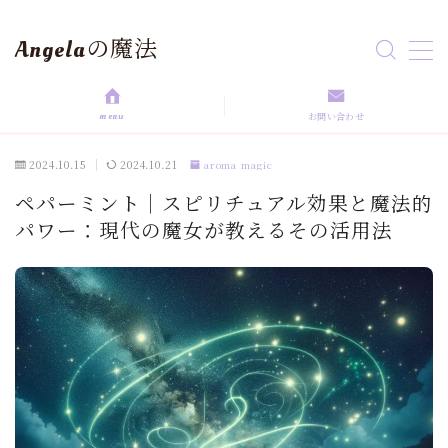
Angelaの魔法
MENU
menu
お問い合わせ
HOME
2024.10.15
2024.10.21
aroma magic
aroma magic
ペパーミント｜スピリチュアル効果と魔法的
パワー：現代の魔女が教えるその活用法
Astrology
love magic
Rituals
self love