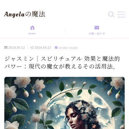
Angelaの魔法
MENU
menu
お問い合わせ
HOME
2024.10.12
2024.10.21
aroma magic
aroma magic
ジャスミン｜スピリチュアル 効果と魔法的
パワー：現代の魔女が教えるその活用法,
Astrology
love magic
Rituals
self love