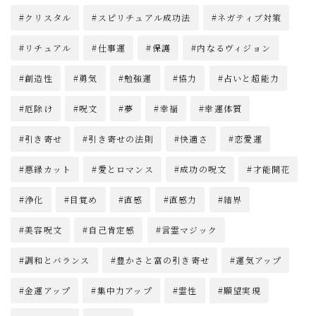
クリスタル
スピリチュアル成功法
ネガティブ対策
リチュアル
仕事運
保護
内なるヴィジョン
創造性
勇気
勉強運
協力
占いと超能力
厄除け
呪文
夢
幸福
幸運体質
引き寄せ
引き寄せの法則
快適さ
恋愛運
悪縁カット
愛とロマンス
成功の呪文
才能開花
浄化
目覚め
直感
直感力
結界
美容呪文
自己肯定感
言霊マジック
調和とバランス
豊かさと富の引き寄せ
運気アップ
金運アップ
集中力アップ
霊性
願望実現