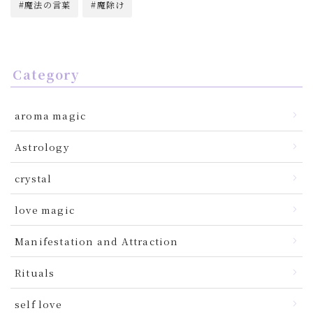
魔法の言葉
魔除け
Category
aroma magic
Astrology
crystal
love magic
Manifestation and Attraction
Rituals
self love