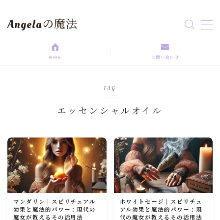
Angelaの魔法
MENU
menu
お問い合わせ
HOME
TAG
aroma magic
エッセンシャルオイル
Astrology
love magic
Rituals
マンダリン｜スピリチュアル
ホワイトセージ｜スピリチュ
self love
効果と魔法的パワー：現代の
アル効果と魔法的パワー：現
魔女が教えるその活用法
代の魔女が教えるその活用法