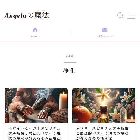
Angelaの魔法
MENU
menu
お問い合わせ
HOME
TAG
aroma magic
浄化
Astrology
love magic
Rituals
ホワイトセージ｜スピリチュ
ネロリ｜スピリチュアル効果
self love
アル効果と魔法的パワー：現
と魔法的パワー：現代の魔女
代の魔女が教えるその活用法
が教えるその活用法