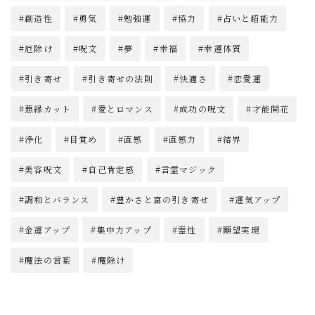
創造性
勇気
勉強運
協力
占いと超能力
厄除け
呪文
夢
幸福
幸運体質
引き寄せ
引き寄せの法則
快適さ
恋愛運
悪縁カット
愛とロマンス
成功の呪文
才能開花
浄化
目覚め
直感
直感力
結界
美容呪文
自己肯定感
言霊マジック
調和とバランス
豊かさと富の引き寄せ
運気アップ
金運アップ
集中力アップ
霊性
願望実現
魔法の言葉
魔除け